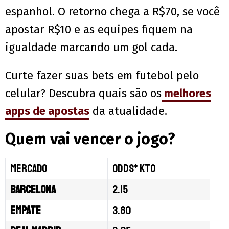
espanhol. O retorno chega a R$70, se você
apostar R$10 e as equipes fiquem na
igualdade marcando um gol cada.
Curte fazer suas bets em futebol pelo
celular? Descubra quais são os
melhores
apps de apostas
da atualidade.
Quem vai vencer o jogo?
Mercado
Odds* KTO
Barcelona
2.15
Empate
3.80