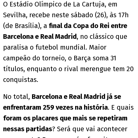
O Estádio Olímpico de La Cartuja, em
Sevilha, recebe neste sábado (26), às 17h
(de Brasília), a
final da Copa do Rei entre
Barcelona e Real Madrid
, no clássico que
paralisa o futebol mundial. Maior
campeão do torneio, o Barça soma 31
títulos, enquanto o rival merengue tem 20
conquistas.
No total,
Barcelona e Real Madrid já se
enfrentaram 259 vezes na história
. E quais
foram os placares que mais se repetiram
nessas partidas
? Será que vai acontecer