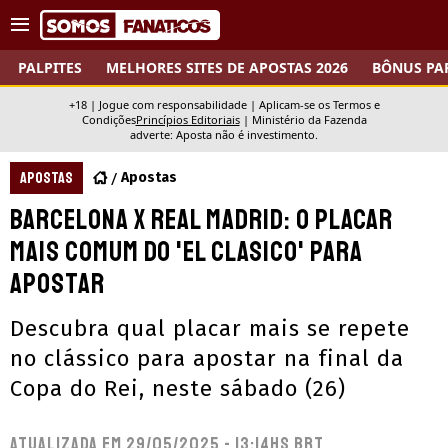
PALPITES
MELHORES SITES DE APOSTAS 2026
BÔNUS PA
+18 | Jogue com responsabilidade | Aplicam-se os Termos e
Condições
Princípios Editoriais
|
Ministério da Fazenda
adverte: Aposta não é investimento.
APOSTAS
Apostas
Barcelona x Real Madrid: o placar
mais comum do 'El Clasico' para
apostar
Descubra qual placar mais se repete
no clássico para apostar na final da
Copa do Rei, neste sábado (26)
Atualizada em
29/05/2025 - 13:14hs BRT