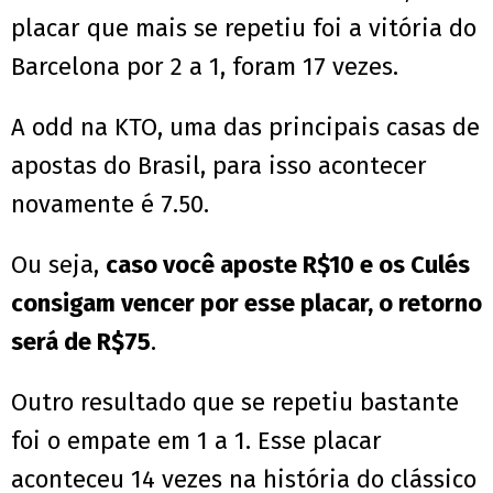
placar que mais se repetiu foi a vitória do
Barcelona por 2 a 1, foram 17 vezes.
A odd na KTO, uma das principais casas de
apostas do Brasil, para isso acontecer
novamente é 7.50.
Ou seja,
caso você aposte R$10 e os Culés
consigam vencer por esse placar, o retorno
será de R$75
.
Outro resultado que se repetiu bastante
foi o empate em 1 a 1. Esse placar
aconteceu 14 vezes na história do clássico