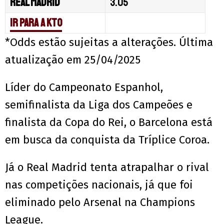
Real Madrid
3.05
Ir para a KTO
*Odds estão sujeitas a alterações. Última
atualização em 25/04/2025
Líder do Campeonato Espanhol,
semifinalista da Liga dos Campeões e
finalista da Copa do Rei, o Barcelona está
em busca da conquista da Tríplice Coroa.
Já o Real Madrid tenta atrapalhar o rival
nas competições nacionais, já que foi
eliminado pelo Arsenal na Champions
League.