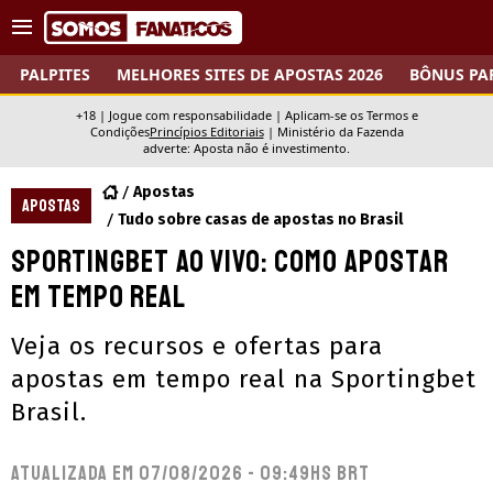
PALPITES
MELHORES SITES DE APOSTAS 2026
BÔNUS PA
+18 | Jogue com responsabilidade | Aplicam-se os Termos e
Condições
Princípios Editoriais
|
Ministério da Fazenda
adverte: Aposta não é investimento.
Apostas
APOSTAS
Tudo sobre casas de apostas no Brasil
Sportingbet ao vivo: Como apostar
em tempo real
Veja os recursos e ofertas para
apostas em tempo real na Sportingbet
Brasil.
Atualizada em
07/08/2026 - 09:49hs BRT