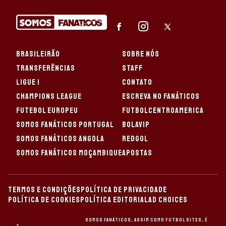
BRASILEIRÃO
SOBRE NÓS
TRANSFERÊNCIAS
STAFF
LIGUE 1
CONTATO
CHAMPIONS LEAGUE
ESCREVA NO FANÁTICOS
FUTEBOL EUROPEU
FUTBOLCENTROAMERICA
SOMOS FANÁTICOS PORTUGAL
BOLAVIP
SOMOS FANÁTICOS ANGOLA
REDGOL
SOMOS FANÁTICOS MOÇAMBIQUE
APOSTAS
TERMOS E CONDIÇÕES
POLÍTICA DE PRIVACIDADE
POLÍTICA DE COOKIES
POLÍTICA EDITORIAL
AD CHOICES
Somos Fanáticos, assim como Futbol Sites, é