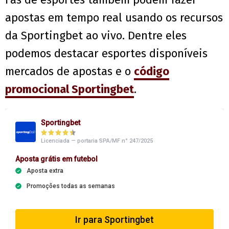
apostas em tempo real usando os recursos
da Sportingbet ao vivo. Dentre eles
podemos destacar esportes disponíveis
mercados de apostas e o
código
promocional Sportingbet
.