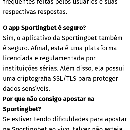
frequentes feitas pelos usuários e suas
respectivas respostas.
O app Sportingbet é seguro?
Sim, o aplicativo da Sportingbet também
é seguro. Afinal, esta é uma plataforma
licenciada e regulamentada por
instituições sérias. Além disso, ela possui
uma criptografia SSL/TLS para proteger
dados sensíveis.
Por que não consigo apostar na
Sportingbet?
Se estiver tendo dificuldades para apostar
na Sportingbet ao vivo, talvez não esteja