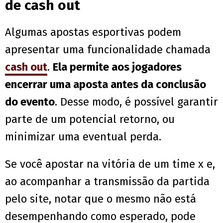
de cash out
Algumas apostas esportivas podem
apresentar uma funcionalidade chamada
cash out
.
Ela permite aos jogadores
encerrar uma aposta antes da conclusão
do evento
. Desse modo, é possível garantir
parte de um potencial retorno, ou
minimizar uma eventual perda.
Se você apostar na vitória de um time x e,
ao acompanhar a transmissão da partida
pelo site, notar que o mesmo não está
desempenhando como esperado, pode