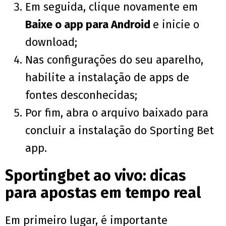
Em seguida, clique novamente em
Baixe o app para Android
e inicie o
download;
Nas configurações do seu aparelho,
habilite a instalação de apps de
fontes desconhecidas;
Por fim, abra o arquivo baixado para
concluir a instalação do Sporting Bet
app.
Sportingbet ao vivo: dicas
para apostas em tempo real
Em primeiro lugar, é importante