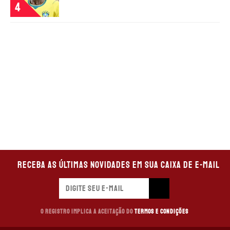
4
TERMOS E CONDIÇÕES
POLÍTICA DE PRIVACIDADE
POLÍTICA DE COOKIES
POLÍTICA EDITORIAL
AD CHOICES
Somos Fanáticos, assim como Futbol Sites, é
uma empresa pertencente à Better
Collective. Todos os direitos reservados.
+18 |
Jogue com responsabilidade
Aplicam-se os Termos e Condições | Conteúdo
Comercial | Ministério da Fazenda adverte: Aposta não
é investimento.
Receba as últimas novidades em sua caixa de e-mail
O registro implica a aceitação do
Termos e Condições