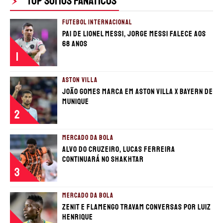
TOP SOMOS FANÁTICOS
FUTEBOL INTERNACIONAL
MUNDIAL DE CLUBES
CHAMPIONS LEAGUE
Pai de Lionel Messi, Jorge Messi falece aos
68 anos
AO VIVO
SERIE A
1
LIGA PORTUGUESA
ASTON VILLA
João Gomes marca em Aston Villa x Bayern de
SUL-AMERICANA
Munique
2
BRASILEIRÃO
SOBRE NÓS
LIGUE 1
TRANSFERÊNCIAS
STAFF
MERCADO DA BOLA
LIGUE 1
CONTATO
LA LIGA
Alvo do Cruzeiro, Lucas Ferreira
CHAMPIONS LEAGUE
ESCREVA NO FANÁTICOS
continuará no Shakhtar
FUTEBOL EUROPEU
FUTBOLCENTROAMERICA
3
SOMOS FANÁTICOS PORTUGAL
BOLAVIP
SOMOS FANÁTICOS ANGOLA
REDGOL
MERCADO DA BOLA
SOMOS FANÁTICOS MOÇAMBIQUE
APOSTAS
Zenit e Flamengo travam conversas por Luiz
Henrique