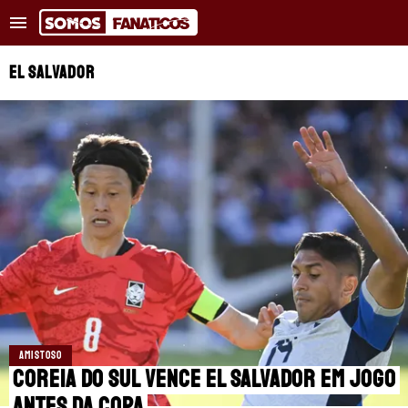
Tendências
:
Alerta no Barcelona
Lukaku perto do Fenerbah
EL SALVADOR
NOTÍCIAS RECENTES
COPA DO MUNDO
TRANSFERÊNCIAS
REAL MADRID
BARCELONA
PSG
AMISTOSO
APOSTAS
Coreia do Sul vence El Salvador em jogo
antes da Copa