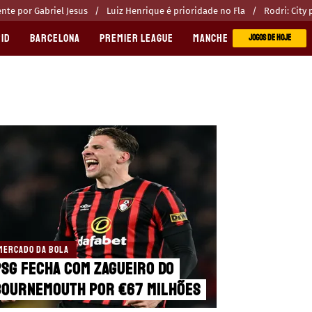
te por Gabriel Jesus
Luiz Henrique é prioridade no Fla
Rodri: City
ID
BARCELONA
PREMIER LEAGUE
MANCHESTER CITY
MANC
JOGOS DE HOJE
MERCADO DA BOLA
PSG fecha com zagueiro do
Bournemouth por €67 milhões