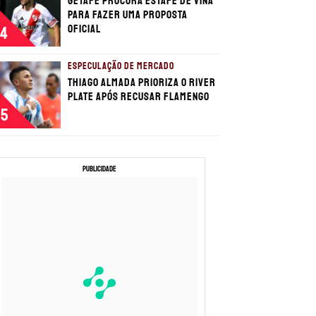
Getafe procura estafe de Viña
para fazer uma proposta
oficial
4
ESPECULAÇÃO DE MERCADO
Thiago Almada prioriza o River
Plate após recusar Flamengo
5