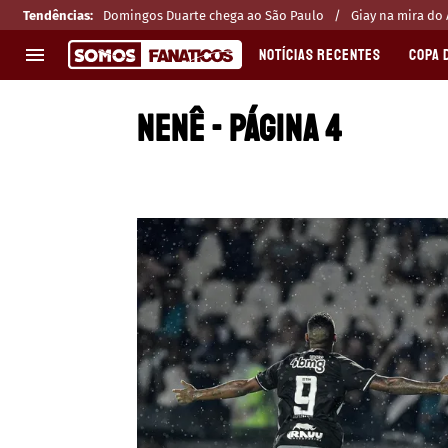
Tendências
:
Domingos Duarte chega ao São Paulo
Giay na mira do 
NOTÍCIAS RECENTES
COPA 
NENÊ - PÁGINA 4
EUROPA
APOSTAS
CHAMPIONS LEAGUE
Melhores sites de apostas 2025
LIGUE 1
Últimas
LA LIGA
CASAS DE APOSTAS
PREMIER LEAGUE
CÓDIGOS e OFERTAS
SERIE A
APPS
BUNDESLIGA
RANKINGS
LIGA PORTUGUESA
EUROPA LEAGUE