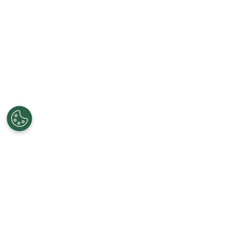
Jadon
Thiago
Luiz
Zenit
Getafe
Henrique
avalia
Sancho
Almada
procura
neg
diz
poderia
prioriza
ó
estafe
cio
“
sim
de
”
pintar
R
e
de
o
$
River
120
Vi
ñ
no
a
futebol
Plate
Flamengo
milh
para
õ
fazer
es
ap
brasileiro
ó
por
s
avan
recusar
uma
Evertton
ç
a
proposta
pela
Flamengo
Ara
ú
jo
contrata
oficial
ç
ã
o
Receba as últimas novidad
O registro implica a aceitação do
Term