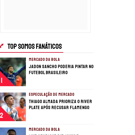
TOP SOMOS FANÁTICOS
MERCADO DA BOLA
Jadon Sancho poderia pintar no
futebol brasileiro
1
ESPECULAÇÃO DE MERCADO
Thiago Almada prioriza o River
Plate após recusar Flamengo
2
MERCADO DA BOLA