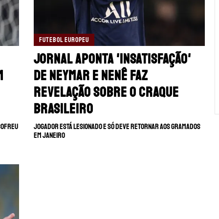
FUTEBOL EUROPEU
Jornal aponta 'insatisfação'
m
de Neymar e Nenê faz
revelação sobre o craque
brasileiro
 sofreu
Jogador está lesionado e só deve retornar aos gramados
em janeiro