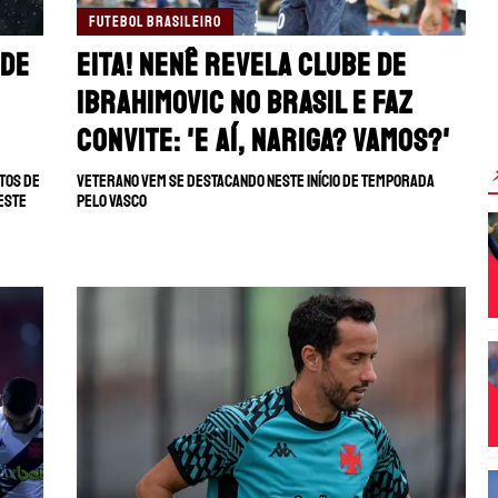
FUTEBOL BRASILEIRO
 de
EITA! Nenê revela clube de
Ibrahimovic no Brasil e faz
convite: 'E aí, Nariga? Vamos?'
tos de
Veterano vem se destacando neste início de temporada
este
pelo Vasco