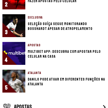
fazer apostas pelo celular
2
EXCLUSIVA
Seleção Suíça segue monitorando
Bosshardt apesar de atropelamento
3
APOSTAS
Multibet app: descubra com apostar pelo
celular na casa
4
ATALANTA
Danilo pode atuar em diferentes funções na
Atalanta
5
APOSTAS