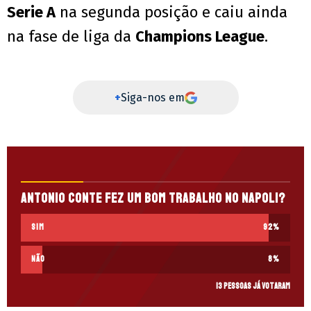
Serie A
na segunda posição e caiu ainda
na fase de liga da
Champions League
.
+
Siga-nos em
Antonio Conte fez um bom trabalho no Napoli?
SIM
92
%
NÃO
8
%
13 pessoas já votaram