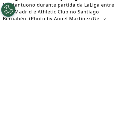
Mastantuono durante partida da LaLiga entre
Real Madrid e Athletic Club no Santiago
Bernabéu. (Photo by Angel Martinez/Getty
Images)
Por
Lorena Camargo
Segue a gente no Google!
Nesta sexta-feira (07), a
Fiorentina
anunciou n a contratação de Franco
Mastantuono
por empréstimo junto ao
Real Madrid.
O argentino defenderá o
clube italiano durante a temporada
2026/27 em busca de mais espaço.