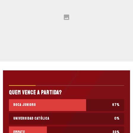
Quem vence a partida?
Boca Juniors
67
%
Universidad Católica
0
%
Empate
33
%