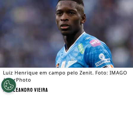
Luiz Henrique em campo pelo Zenit. Foto: IMAGO
/ NurPhoto
Por
Leandro Vieira
Segue a gente no Google!
Luiz Henrique
, que é alvo de
Botafogo
e