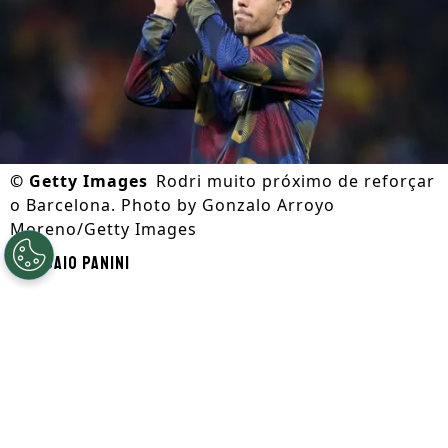
©
Getty Images
Rodri muito próximo de reforçar
o Barcelona. Photo by Gonzalo Arroyo
Moreno/Getty Images
Por
Caio Panini
Segue a gente no Google!
Antes da
Copa do Mundo
,
Rodri iniciou
conversas com o Real Madrid
e tudo