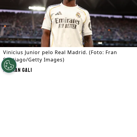
Vinicius Junior pelo Real Madrid. (Foto: Fran
Santiago/Getty Images)
Por
Ian Gali
Segue a gente no Google!
A permanência de
Vinicius Junior
no
Real
Madrid
pode ser o melhor caminho para a
sequência de sua carreira e, neste