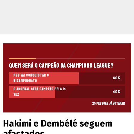
Quem será o campeão da Champions League?
PSG vai conquistar o
60
%
bicampeonato
O Arsenal será campeão pela 1ª
40
%
vez
25 pessoas já votaram
Hakimi e Dembélé seguem
afastados