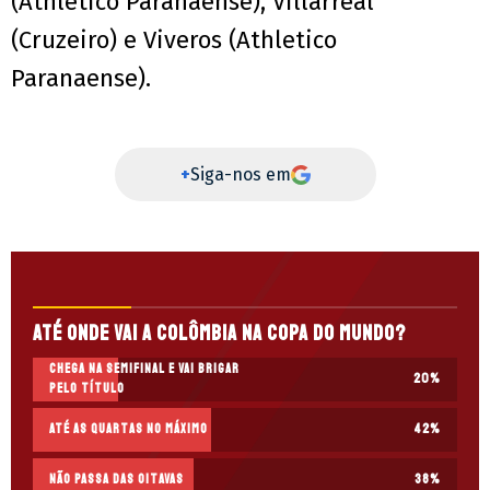
(Athletico Paranaense), Villarreal
(Cruzeiro) e Viveros (Athletico
Paranaense).
+
Siga-nos em
Até onde vai a Colômbia na Copa do Mundo?
Chega na semifinal e vai brigar
20
%
pelo título
Até as quartas no máximo
42
%
Não passa das oitavas
38
%