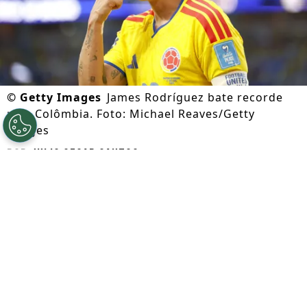
©
Getty Images
James Rodríguez bate recorde
pela Colômbia. Foto: Michael Reaves/Getty
Images
Por
Julio Cesar Santos
Segue a gente no Google!
Apesar da eliminação da
Colômbia
nas
oitavas de final da
Copa do Mundo
,
James
Rodríguez
alcançou uma marca histórica