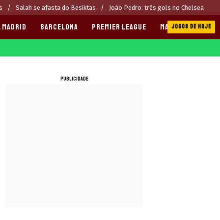
s
Salah se afasta do Besiktas
João Pedro: três gols no Chelsea
 MADRID
BARCELONA
PREMIER LEAGUE
MANCHESTER CITY
JOGOS DE HOJE
PUBLICIDADE