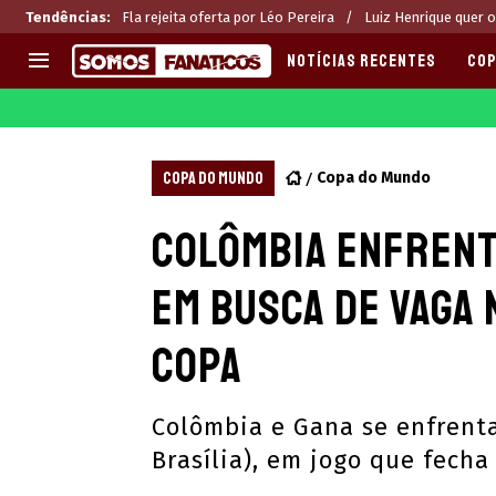
Tendências
:
Fla rejeita oferta por Léo Pereira
Luiz Henrique quer 
NOTÍCIAS RECENTES
COP
EUROPA
APOSTAS
CHAMPIONS LEAGUE
Melhores sites de apostas 2
COPA DO MUNDO
Copa do Mundo
LIGUE 1
Últimas
Colômbia enfrent
LA LIGA
CASAS DE APOSTAS
PREMIER LEAGUE
CÓDIGOS e OFERTAS
em busca de vaga 
SERIE A
APPS
BUNDESLIGA
RANKINGS
Copa
LIGA PORTUGUESA
EUROPA LEAGUE
Colômbia e Gana se enfrenta
Brasília), em jogo que fech