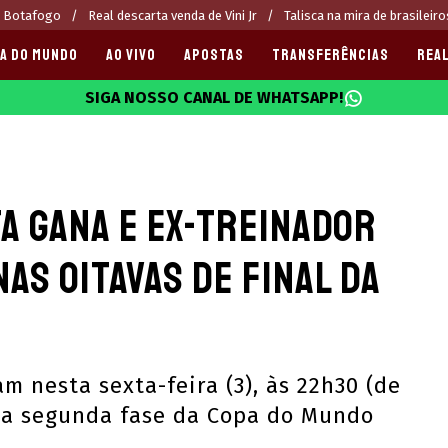
o Botafogo
Real descarta venda de Vini Jr
Talisca na mira de brasileiro
A DO MUNDO
AO VIVO
APOSTAS
TRANSFERÊNCIAS
REAL
SIGA NOSSO CANAL DE WHATSAPP!
025
a Gana e ex-treinador
nas oitavas de final da
m nesta sexta-feira (3), às 22h30 (de
a a segunda fase da Copa do Mundo