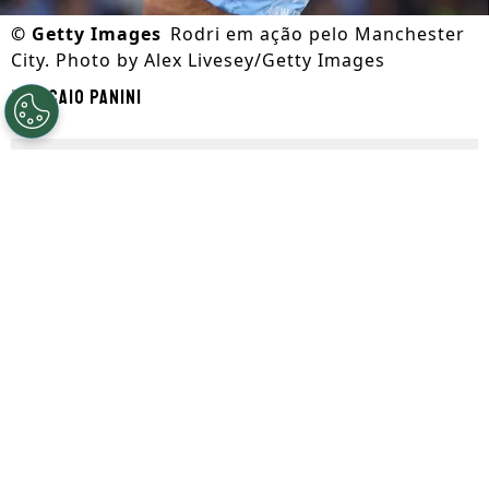
©
Getty Images
Rodri em ação pelo Manchester
City. Photo by Alex Livesey/Getty Images
Por
Caio Panini
Segue a gente no Google!
O
Barcelona
conta com dias movimentados
envolvendo rumores do mercado da bola.
No mesmo tempo que o clube tenta
encontrar uma forma de contratar
Julián
Álvarez
, surge rumor de um eventual
interesse em
Rodri
, volante que pode
deixar o
Manchester City
.