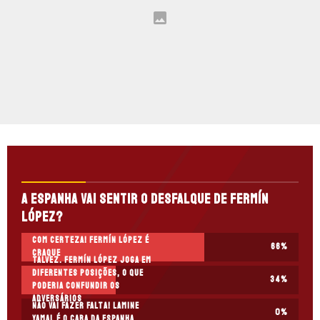
A Espanha vai sentir o desfalque de Fermín
López?
Com certeza! Fermín López é
66
%
craque
Talvez. Fermín López joga em
diferentes posições, o que
34
%
poderia confundir os
adversários
Não vai fazer falta! Lamine
0
%
Yamal é o cara da Espanha