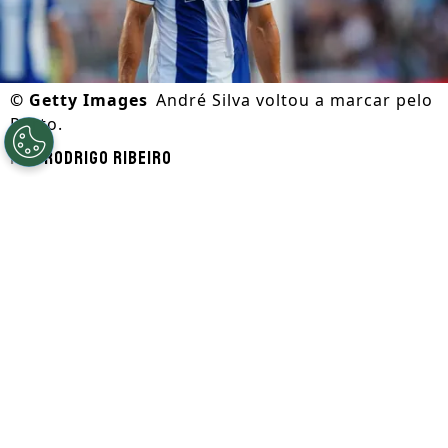
©
Getty Images
André Silva voltou a marcar pelo
Porto.
Por
Rodrigo Ribeiro
Segue a gente no Google!
O Porto venceu o Alaverca pela primeira
rodada do Campeonato Português da
temporada 2027 por 2 a 0. No triunfo,
quem virou assunto entre os torcedores
foi
André Silva
, o atacante voltou a