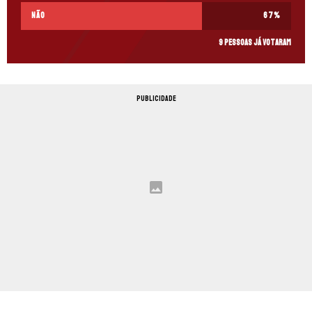
Não
67
%
9 pessoas já votaram
PUBLICIDADE