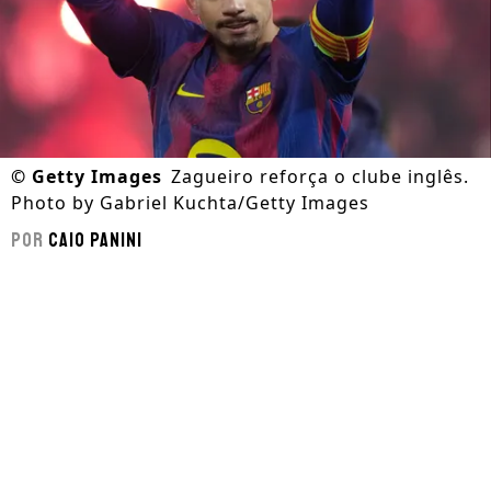
©
Getty Images
Zagueiro reforça o clube inglês.
Photo by Gabriel Kuchta/Getty Images
Por
Caio Panini
Segue a gente no Google!
O
Barcelona
conta com dias movimentados
no mercado da bola.
Ronald Araújo perdeu
espaço na equipe titular
, principalmente