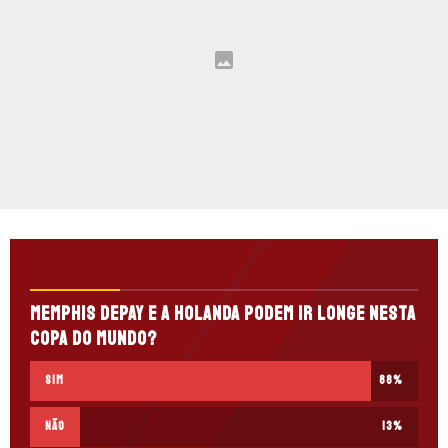
Memphis Depay e a Holanda podem ir longe nesta
Copa do Mundo?
Sim
88
%
Não
13
%