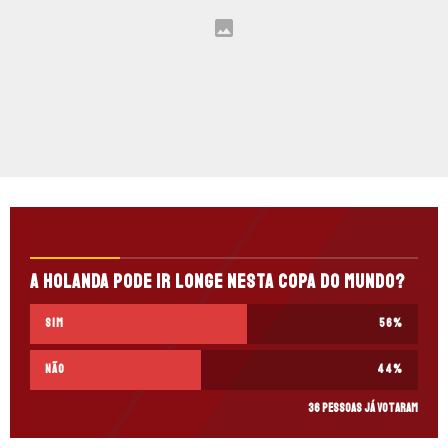
A Holanda pode ir longe nesta Copa do Mundo?
Sim
56
%
Não
44
%
36 pessoas já votaram