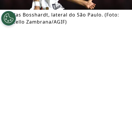
Nicolas Bosshardt, lateral do São Paulo. (Foto:
Marcello Zambrana/AGIF)
Por
Ian Gali
Segue a gente no Google!
Após se envolver em um acidente de
trânsito que resultou na morte de um
idoso de 84 anos, o lateral
Nicolas
Bosshardt
, de 19 anos, segue
normalmente no radar da
seleção da
Suíça
. Segundo apuração exclusiva do