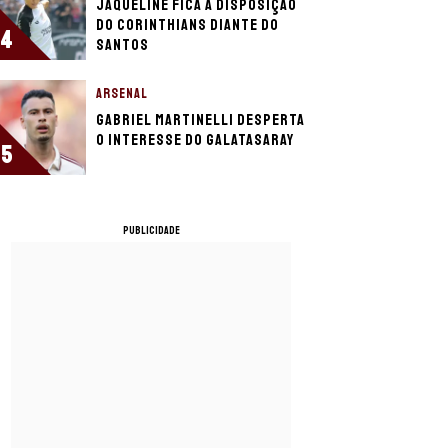
Jaqueline fica à disposição
do Corinthians diante do
4
Santos
ARSENAL
Gabriel Martinelli desperta
o interesse do Galatasaray
5
PUBLICIDADE