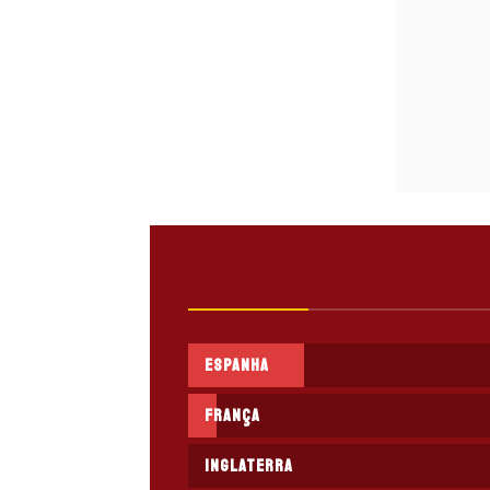
Espanha
França
Inglaterra