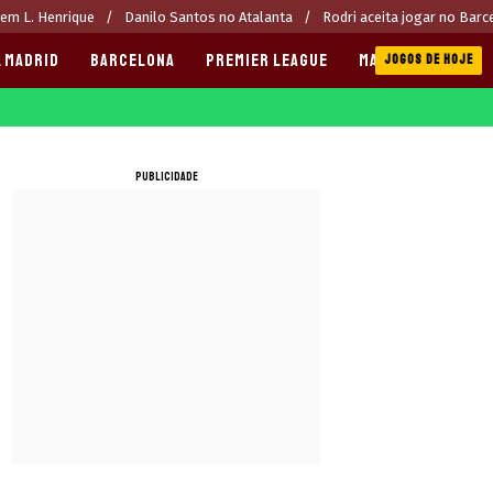
rem L. Henrique
Danilo Santos no Atalanta
Rodri aceita jogar no Barc
 MADRID
BARCELONA
PREMIER LEAGUE
MANCHESTER CITY
JOGOS DE HOJE
PUBLICIDADE