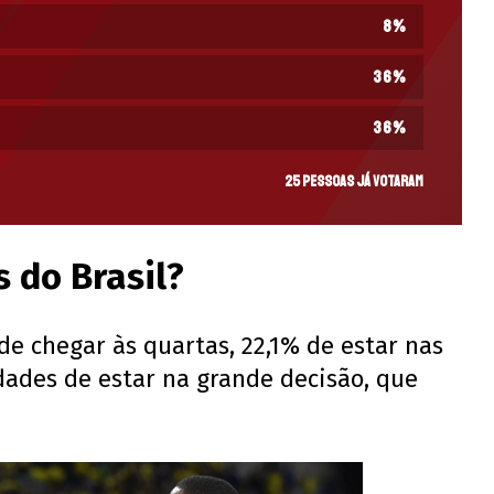
8
%
36
%
36
%
25 pessoas já votaram
 do Brasil?
de chegar às quartas, 22,1% de estar nas
idades de estar na grande decisão, que