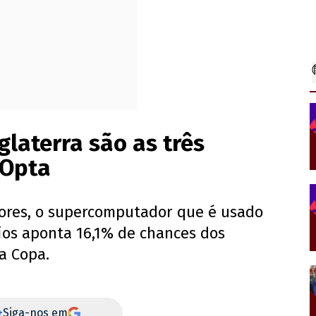
glaterra são as três
 Opta
ores, o supercomputador que é usado
ios aponta 16,1% de chances dos
a Copa.
+
Siga-nos em