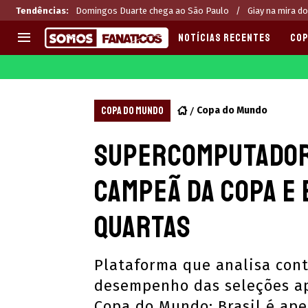
Tendências
:
Domingos Duarte chega ao São Paulo
Giay na mira do
NOTÍCIAS RECENTES
COP
EUROPA
APOSTAS
CHAMPIONS LEAGUE
Melhores sites de apostas 2
COPA DO MUNDO
Copa do Mundo
LIGUE 1
Últimas
Supercomputador
LA LIGA
CASAS DE APOSTAS
PREMIER LEAGUE
CÓDIGOS e OFERTAS
campeã da Copa e 
SERIE A
APPS
BUNDESLIGA
RANKINGS
quartas
LIGA PORTUGUESA
EUROPA LEAGUE
Plataforma que analisa cont
desempenho das seleções ap
Copa do Mundo; Brasil é ape