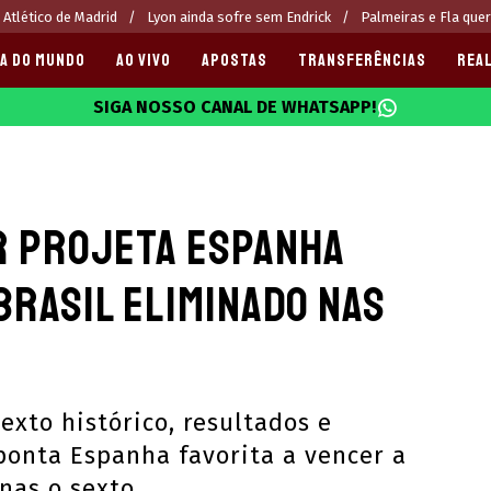
 Atlético de Madrid
Lyon ainda sofre sem Endrick
Palmeiras e Fla que
A DO MUNDO
AO VIVO
APOSTAS
TRANSFERÊNCIAS
REAL
SIGA NOSSO CANAL DE WHATSAPP!
025
 projeta Espanha
Brasil eliminado nas
exto histórico, resultados e
onta Espanha favorita a vencer a
nas o sexto