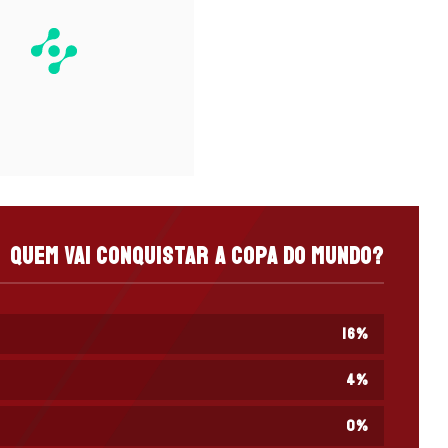
Quem vai conquistar a Copa do Mundo?
16
%
4
%
0
%