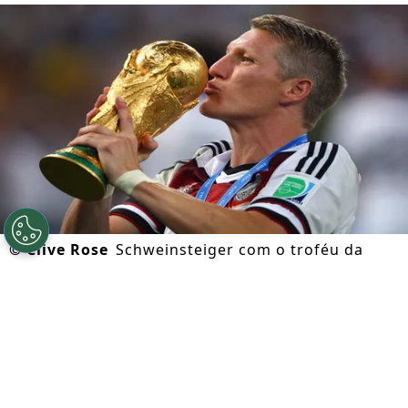
©
Clive Rose
Schweinsteiger com o troféu da
Copa do Mundo de 2014 conquistada pela
Alemanha - Clive Rose/Getty Images
Por
Marcio Padula
Segue a gente no Google!