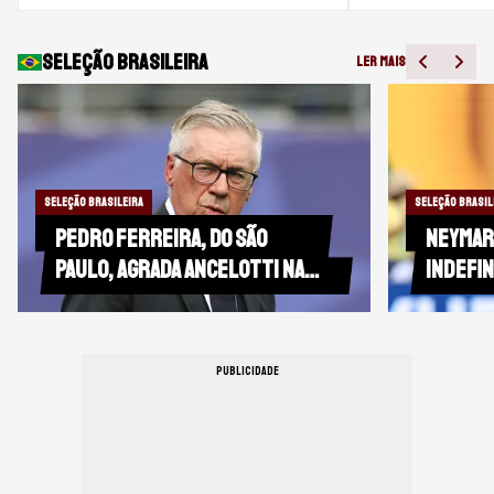
Seleção brasileira
LER MAIS
SELEÇÃO BRASILEIRA
SELEÇÃO BRASIL
Pedro Ferreira, do São
Neymar
Paulo, agrada Ancelotti na
indefin
seleção
do San
PUBLICIDADE