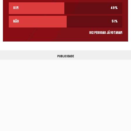
Sim
49
%
não
51
%
182 pessoas já votaram
PUBLICIDADE