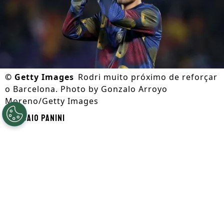
©
Getty Images
Rodri muito próximo de reforçar
o Barcelona. Photo by Gonzalo Arroyo
Moreno/Getty Images
Por
Caio Panini
Segue a gente no Google!
Antes da
Copa do Mundo
,
Rodri iniciou
conversas com o Real Madrid
e tudo
parecia favorável para o clube da capital.