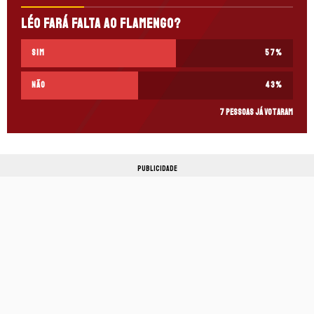
Léo fará falta ao Flamengo?
Sim
57
%
Não
43
%
7 pessoas já votaram
PUBLICIDADE