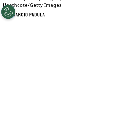
Heathcote/Getty Images
Por
Marcio Padula
Segue a gente no Google!
A Espanha se sagrou campeã da
Copa do
Mundo de 2026
neste domingo (19), ao
derrotar a Argentina por 1 a 0, em Nova
Jersey (EUA). Chegou ao fim o Mundial e o
futebol se volta novamente aos principais
campeonatos internacionais.
Na América do Sul, a
Copa Libertadores
, já