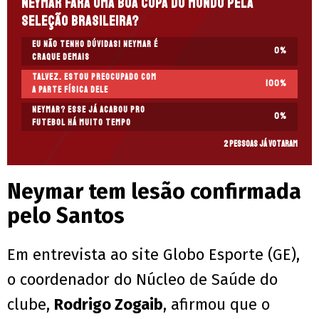
Neymar fará uma boa Copa do Mundo pela
Seleção Brasileira?
Eu não tenho dúvidas! Neymar é
0
%
craque demais
Talvez. Estou preocupado com
100
%
a parte física dele
Neymar? Esse já acabou pro
0
%
futebol há muito tempo
2 pessoas já votaram
Neymar tem lesão confirmada
pelo Santos
Em entrevista ao site Globo Esporte (GE),
o coordenador do Núcleo de Saúde do
clube,
Rodrigo Zogaib
, afirmou que o