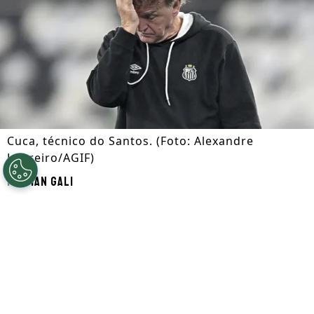
Cuca, técnico do Santos. (Foto: Alexandre
Loureiro/AGIF)
Por
Ian Gali
Segue a gente no Google!
A
Universidad Central
recebe o
Santos
na
noite desta terça-feira (21). O duelo, às