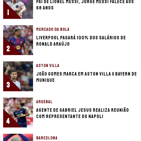
Pai de Lionel Messi, Jorge Messi falece aos
68 anos
1
MERCADO DA BOLA
Liverpool pagará 100% dos salários de
Ronald Araújo
2
ASTON VILLA
João Gomes marca em Aston Villa x Bayern de
Munique
3
ARSENAL
Agente de Gabriel Jesus realiza reunião
com representante do Napoli
4
BARCELONA