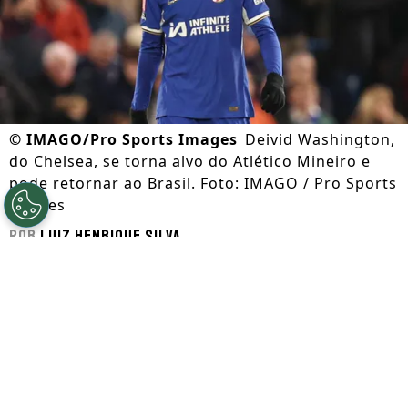
©
IMAGO/Pro Sports Images
Deivid Washington,
do Chelsea, se torna alvo do Atlético Mineiro e
pode retornar ao Brasil. Foto: IMAGO / Pro Sports
Images
Por
Luiz Henrique Silva
Segue a gente no Google!
O atacante
Deivid Washington
surgiu no
Santos
como um dos atacantes mais