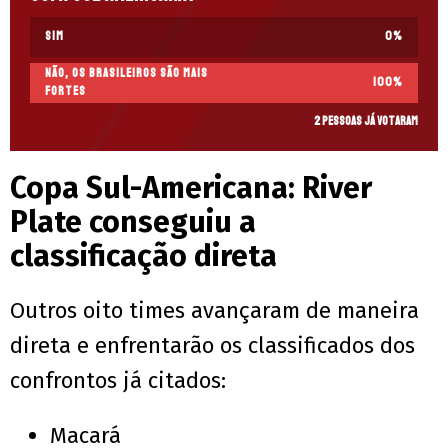
Sim
0
%
Não, os brasileiros são mais
100
%
fortes
2 pessoas já votaram
Copa Sul-Americana: River
Plate conseguiu a
classificação direta
Outros oito times avançaram de maneira
direta e enfrentarão os classificados dos
confrontos já citados:
Macará