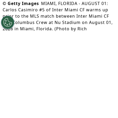
©
Getty Images
MIAMI, FLORIDA - AUGUST 01:
Carlos Casimiro #5 of Inter Miami CF warms up
prior to the MLS match between Inter Miami CF
and Columbus Crew at Nu Stadium on August 01,
2026 in Miami, Florida. (Photo by Rich
Storry/Getty Images)
Por
Caio Panini
Segue a gente no Google!
No mercado da bola norte-americano, o
Inter Miami
investiu na contratação de
Casemiro
, que não renovou com o
Manchester United
e foi titular na última
Copa do Mundo
. O volante já soma dois