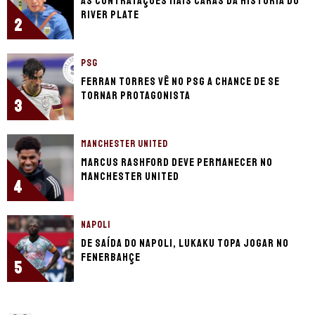
As contratações mais caras da história do
River Plate
2
PSG
Ferran Torres vê no PSG a chance de se
tornar protagonista
3
MANCHESTER UNITED
Marcus Rashford deve permanecer no
Manchester United
4
NAPOLI
De saída do Napoli, Lukaku topa jogar no
Fenerbahçe
5