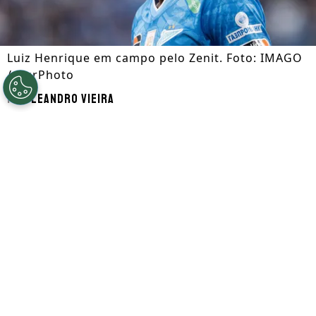
Luiz Henrique em campo pelo Zenit. Foto: IMAGO
/ NurPhoto
Por
Leandro Vieira
Segue a gente no Google!
Luiz Henrique
, que é alvo de
Botafogo
e
Flamengo
, está disposto a retornar ao
futebol brasileiro nesta janela de
transferências. Atualmente, o jogador
defende as cores do
Zenit
, considerado o