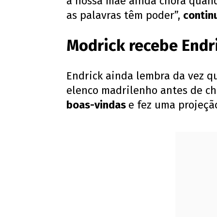
a nossa mãe ainda chora quand
as palavras têm poder”,
contin
Modrick recebe Endr
Endrick ainda lembra da vez q
elenco madrilenho antes de ch
boas-vindas
e fez uma projeçã