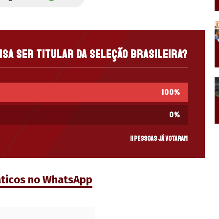
isa ser titular da Seleção Brasileira?
100
%
0
%
11 pessoas já votaram
áticos no WhatsApp