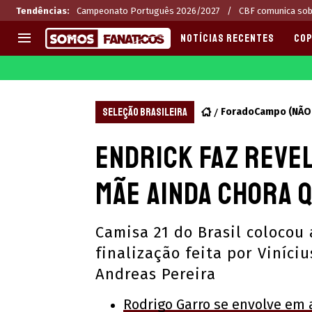
Tendências
:
Campeonato Português 2026/2027
CBF comunica sob
NOTÍCIAS RECENTES
COP
EUROPA
APOSTAS
CHAMPIONS LEAGUE
Melhores sites de apostas 2
SELEÇÃO BRASILEIRA
ForadoCampo (NÃO
LIGUE 1
Últimas
Endrick faz revel
LA LIGA
CASAS DE APOSTAS
PREMIER LEAGUE
CÓDIGOS e OFERTAS
mãe ainda chora 
SERIE A
APPS
BUNDESLIGA
RANKINGS
Camisa 21 do Brasil colocou
LIGA PORTUGUESA
finalização feita por Viníci
EUROPA LEAGUE
Andreas Pereira
Rodrigo Garro se envolve em 