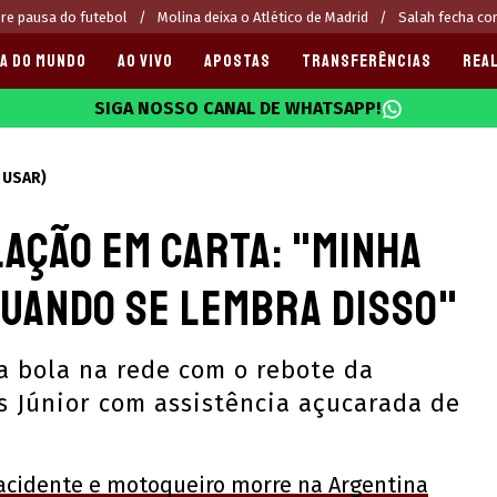
re pausa do futebol
Molina deixa o Atlético de Madrid
Salah fecha c
A DO MUNDO
AO VIVO
APOSTAS
TRANSFERÊNCIAS
REAL
SIGA NOSSO CANAL DE WHATSAPP!
025
 USAR)
ação em carta: "Minha
quando se lembra disso"
 a bola na rede com o rebote da
us Júnior com assistência açucarada de
acidente e motoqueiro morre na Argentina