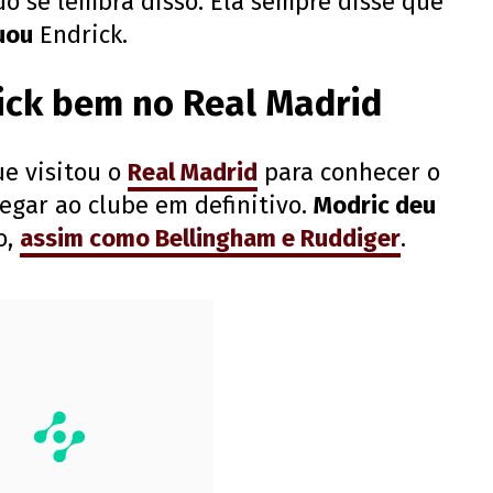
o se lembra disso. Ela sempre disse que
uou
Endrick.
ick bem no Real Madrid
ue visitou o
Real Madrid
para conhecer o
egar ao clube em definitivo.
Modric deu
o,
assim como Bellingham e Ruddiger
.