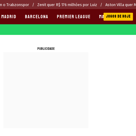
om o Trabzonspor
Zenit quer R$ 176 milhões por Luiz
Aston Villa quer 
 MADRID
BARCELONA
PREMIER LEAGUE
MANCHESTER CITY
JOGOS DE HOJE
PUBLICIDADE