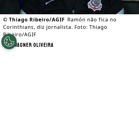
©
Thiago Ribeiro/AGIF
Ramón não fica no
Corinthians, diz jornalista. Foto: Thiago
Ribeiro/AGIF
Por
Wagner Oliveira
Segue a gente no Google!
Ramón Díaz não fica no
Corinthians para 2025, revela
jornalista
Ramón Díaz e Emiliano Díaz não
permanecerão no comando do
Corinthians