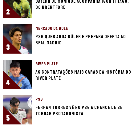
Bayern de Munique acompanha Igor Thiago,
do Brentford
2
MERCADO DA BOLA
PSG quer Arda Güler e prepara oferta ao
Real Madrid
3
RIVER PLATE
As contratações mais caras da história do
River Plate
4
PSG
Ferran Torres vê no PSG a chance de se
tornar protagonista
5