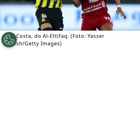
João Costa, do Al-Ettifaq. (Foto: Yasser
Bakhsh/Getty Images)
Por
Ian Gali
Segue a gente no Google!
O
Cruzeiro
foi à Arábia Saudita e
encaminhou a contratação do atacante
português
João Costa
. Segundo
informações reveladas pelo GE, a Raposa