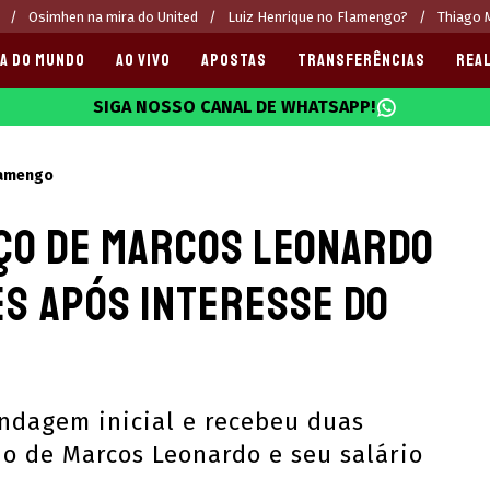
Osimhen na mira do United
Luiz Henrique no Flamengo?
Thiago M
A DO MUNDO
AO VIVO
APOSTAS
TRANSFERÊNCIAS
REAL
SIGA NOSSO CANAL DE WHATSAPP!
025
lamengo
eço de Marcos Leonardo
es após interesse do
ndagem inicial e recebeu duas
do de Marcos Leonardo e seu salário