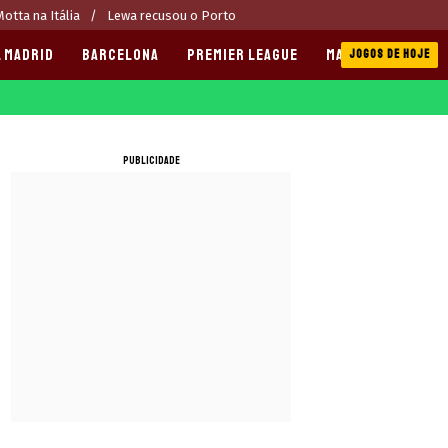
otta na Itália
Lewa recusou o Porto
 MADRID
BARCELONA
PREMIER LEAGUE
MANCHESTER CITY
JOGOS DE HOJE
PUBLICIDADE