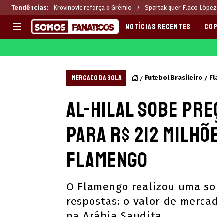
Tendências
:
Krovinovic reforça o Grêmio
Spartak quer Flaco López
NOTÍCIAS RECENTES
COP
EUROPA
APOSTAS
CHAMPIONS LEAGUE
Melhores sites de apostas 2
MERCADO DA BOLA
Futebol Brasileiro
F
LIGUE 1
Últimas
Al-Hilal sobe pr
LA LIGA
CASAS DE APOSTAS
PREMIER LEAGUE
CÓDIGOS e OFERTAS
para R$ 212 milhõ
SERIE A
APPS
BUNDESLIGA
RANKINGS
Flamengo
LIGA PORTUGUESA
EUROPA LEAGUE
O Flamengo realizou uma so
respostas: o valor de merca
na Arábia Saudita