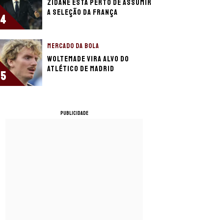
Zidane está perto de assumir
a seleção da França
4
MERCADO DA BOLA
Woltemade vira alvo do
Atlético de Madrid
5
PUBLICIDADE