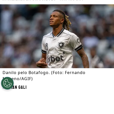
Danilo pelo Botafogo. (Foto: Fernando
Moreno/AGIF)
Por
Ian Gali
Segue a gente no Google!