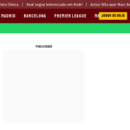
 mira Chiesa
Real segue interessado em Rodri
Aston Villa quer Marc B
 MADRID
BARCELONA
PREMIER LEAGUE
MANCHESTER CITY
JOGOS DE HOJE
PUBLICIDADE