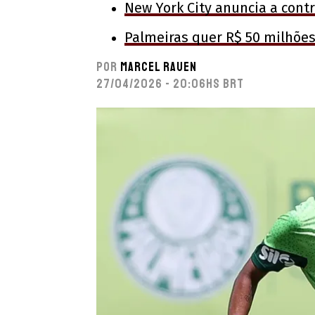
New York City anuncia a contr
Palmeiras quer R$ 50 milhões
Por
Marcel Rauen
27/04/2026 - 20:06hs BRT