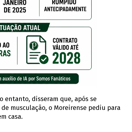
o entanto, disseram que, após se
e musculação, o Moreirense pediu para
em casa.