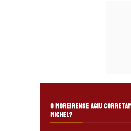
O Moreirense agiu correta
Michel?