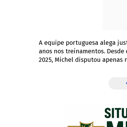
A equipe portuguesa alega just
anos nos treinamentos. Desde 
2025, Michel disputou apenas 