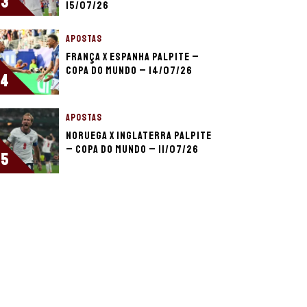
3
15/07/26
APOSTAS
França x Espanha palpite –
Copa do Mundo – 14/07/26
4
APOSTAS
Noruega x Inglaterra palpite
– Copa do Mundo – 11/07/26
5