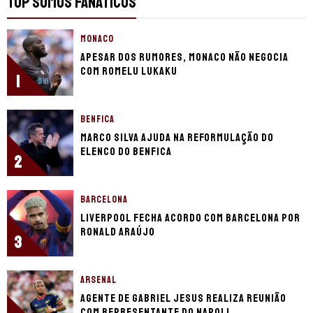
TOP SOMOS FANÁTICOS
MONACO
Apesar dos rumores, Monaco não negocia
com Romelu Lukaku
1
BENFICA
Marco Silva ajuda na reformulação do
elenco do Benfica
2
BARCELONA
Liverpool fecha acordo com Barcelona por
Ronald Araújo
3
ARSENAL
Agente de Gabriel Jesus realiza reunião
com representante do Napoli