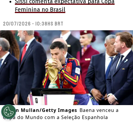
Sissi comenta expectativa para Copa
Feminina no Brasil
20/07/2026 - 10:38hs BRT
©
Dan Mullan/Getty Images
Baena venceu a
Copa do Mundo com a Seleção Espanhola
Por
Octavio Almeida