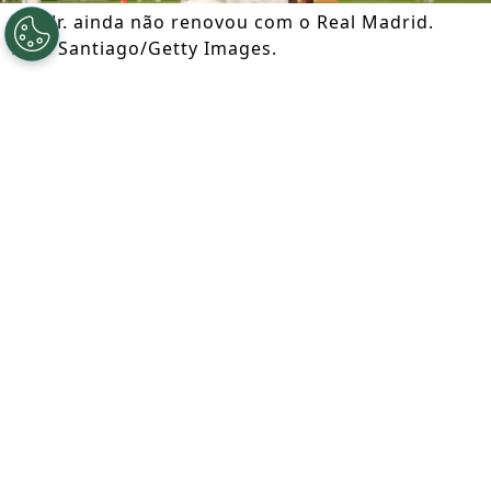
Vini Jr. ainda não renovou com o Real Madrid.
Fran Santiago/Getty Images.
Por
Lauren Berger
Segue a gente no Google!
Vini Jr.
ainda não chegou em um acordo
para renovar o seu contrato com o
Real
Madrid
. Nos bastidores, o elenco do
Arsenal
está animado com a proximidade
do brasileiro com os Gunners.
O elenco do clube inglês está animado e
já estaria considerado a chegada do