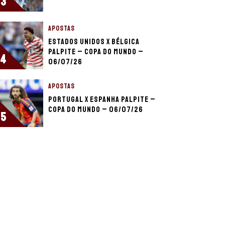
3
APOSTAS
Estados Unidos x Bélgica
palpite – Copa do Mundo –
4
06/07/26
APOSTAS
Portugal x Espanha palpite –
Copa do Mundo – 06/07/26
5