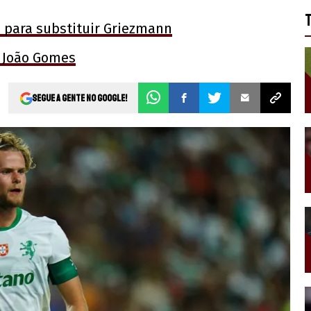
h para substituir Griezmann
e João Gomes
Segue a gente no Google!