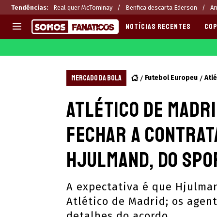
Tendências
:
Real quer McTominay
Benfica descarta Ederson
Ar
NOTÍCIAS RECENTES
COP
EUROPA
APOSTAS
CHAMPIONS LEAGUE
Melhores sites de apostas 2
MERCADO DA BOLA
Futebol Europeu
Atl
LIGUE 1
Últimas
Atlético de Madri
LA LIGA
CASAS DE APOSTAS
PREMIER LEAGUE
CÓDIGOS e OFERTAS
fechar a contrat
SERIE A
APPS
BUNDESLIGA
RANKINGS
Hjulmand, do Spo
LIGA PORTUGUESA
EUROPA LEAGUE
A expectativa é que Hjulma
Atlético de Madrid; os agent
detalhes do acordo