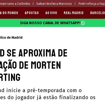
mani rumo a Colômbia
Saibari desfalca Marrocos
Pedri reforça a Es
A DO MUNDO
APOSTAS
AO VIVO
REAL MADRID
BARCELO
SIGA NOSSO CANAL DE WHATSAPP!
025
ético de Madrid
d se aproxima de
ação de Morten
rting
nd inicie a pré-temporada com o
es do jogador já estão finalizando os