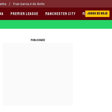
panha
Fran Garcia é do Betis
NA
PREMIER LEAGUE
MANCHESTER CITY
MANCHESTER UNI
JOGOS DE HOJE
PUBLICIDADE