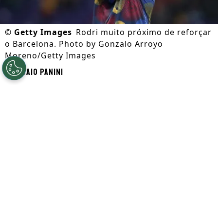
©
Getty Images
Rodri muito próximo de reforçar
o Barcelona. Photo by Gonzalo Arroyo
Moreno/Getty Images
Por
Caio Panini
Segue a gente no Google!
Antes da
Copa do Mundo
,
Rodri iniciou
conversas com o Real Madrid
e tudo
parecia favorável para o clube da capital.
Todavia, em apenas um dia, o
Barcelona
decidiu entrar na disputa
e recebeu o sinal