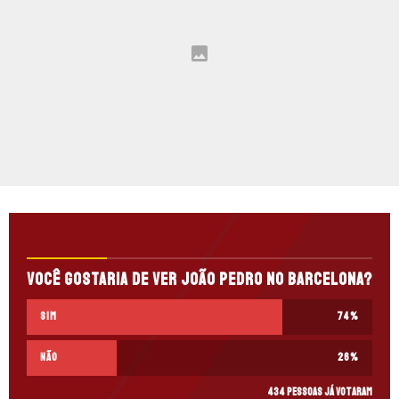
Você gostaria de ver João Pedro no Barcelona?
Sim
74
%
Não
26
%
434 pessoas já votaram