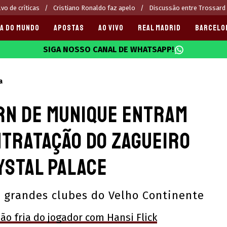
vo de críticas
Cristiano Ronaldo faz apelo
Discussão entre Trossard 
A DO MUNDO
APOSTAS
AO VIVO
REAL MADRID
BARCELO
SIGA NOSSO CANAL DE WHATSAPP!
025
a
rn de Munique entram
ntratação do zagueiro
ystal Palace
 grandes clubes do Velho Continente
ção fria do jogador com Hansi Flick