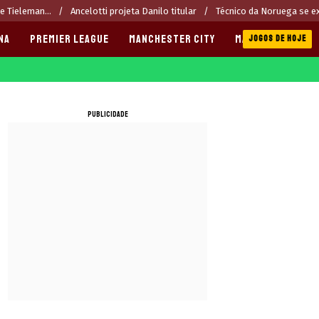
e Tieleman...
Ancelotti projeta Danilo titular
Técnico da Noruega se ex
NA
PREMIER LEAGUE
MANCHESTER CITY
MANCHESTER UNI
JOGOS DE HOJE
PUBLICIDADE