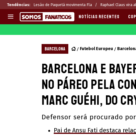
Tendências
:
Lesão de Paquetá movimenta Fla
Raphael Claus vira al
NOTÍCIAS RECENTES
COP
EUROPA
APOSTAS
CHAMPIONS LEAGUE
Melhores sites de apostas 2
BARCELONA
Futebol Europeu
Barcelon
LIGUE 1
Últimas
Barcelona e Baye
LA LIGA
CASAS DE APOSTAS
PREMIER LEAGUE
CÓDIGOS e OFERTAS
no páreo pela co
SERIE A
APPS
BUNDESLIGA
RANKINGS
Marc Guéhi, do Cr
LIGA PORTUGUESA
EUROPA LEAGUE
Defensor será procurado por
Pai de Ansu Fati destaca rela