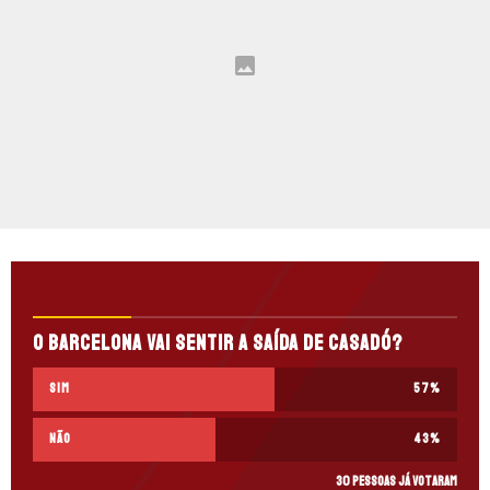
O Barcelona vai sentir a saída de Casadó?
Sim
57
%
Não
43
%
30 pessoas já votaram