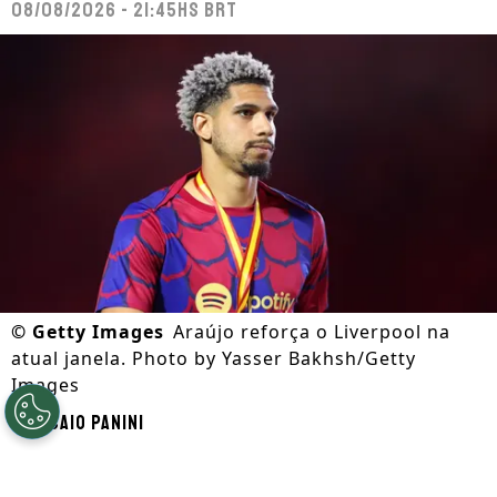
08/08/2026 - 21:45hs BRT
©
Getty Images
Araújo reforça o Liverpool na
atual janela. Photo by Yasser Bakhsh/Getty
Images
Por
Caio Panini
Segue a gente no Google!