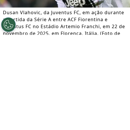
Dusan Vlahovic, da Juventus FC, em ação durante
a partida da Série A entre ACF Fiorentina e
Juventus FC no Estádio Artemio Franchi, em 22 de
novembro de 2025, em Florença, Itália. (Foto de
Gabriele Maltinti/Getty Images)
Por
Jessica Campos
Segue a gente no Google!
O Atlético de Madrid colocou Dusan
Vlahovic entre suas prioridades para
reforçar o ataque. Segundo Matteo
Moretto, o clube espanhol é hoje o mais