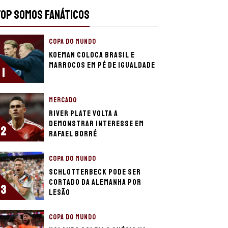
TOP SOMOS FANÁTICOS
COPA DO MUNDO
Koeman coloca Brasil e
Marrocos em pé de igualdade
1
MERCADO
River Plate volta a
demonstrar interesse em
2
Rafael Borré
COPA DO MUNDO
Schlotterbeck pode ser
cortado da Alemanha por
3
lesão
COPA DO MUNDO