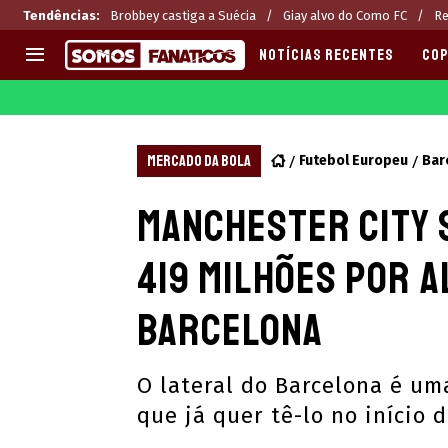
Tendências
:
Brobbey castiga a Suécia
Giay alvo do Como FC
Re
NOTÍCIAS RECENTES
COP
EUROPA
APOSTAS
CHAMPIONS LEAGUE
Melhores sites de apostas 2
MERCADO DA BOLA
Futebol Europeu
Bar
LIGUE 1
Últimas
Manchester City s
LA LIGA
CASAS DE APOSTAS
PREMIER LEAGUE
CÓDIGOS e OFERTAS
419 milhões por A
SERIE A
APPS
BUNDESLIGA
RANKINGS
Barcelona
LIGA PORTUGUESA
EUROPA LEAGUE
O lateral do Barcelona é um
que já quer tê-lo no início