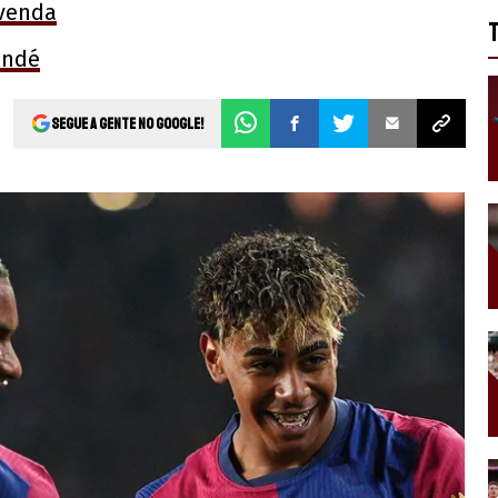
 venda
undé
Segue a gente no Google!