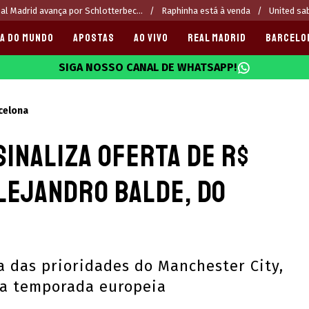
al Madrid avança por Schlotterbec...
Raphinha está à venda
United sa
A DO MUNDO
APOSTAS
AO VIVO
REAL MADRID
BARCELO
SIGA NOSSO CANAL DE WHATSAPP!
025
celona
inaliza oferta de R$
lejandro Balde, do
a das prioridades do Manchester City,
 da temporada europeia