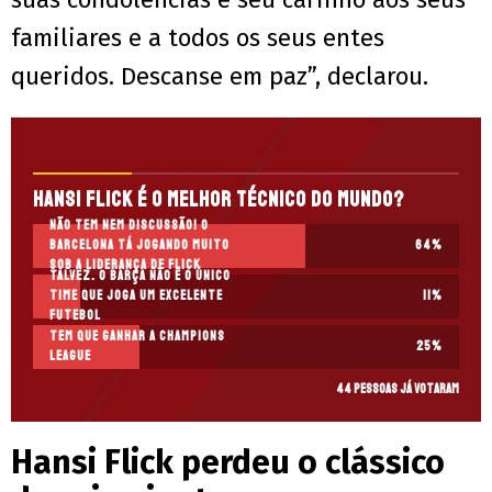
familiares e a todos os seus entes
queridos. Descanse em paz”, declarou.
Hansi Flick é o melhor técnico do mundo?
Não tem nem discussão! O
Barcelona tá jogando muito
64
%
sob a liderança de Flick
Talvez. O Barça não é o único
time que joga um excelente
11
%
futebol
Tem que ganhar a Champions
25
%
League
44 pessoas já votaram
Hansi Flick perdeu o clássico