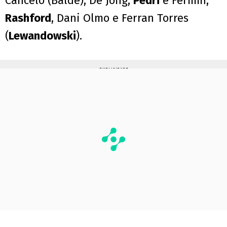
Cancelo (Balde); De Jong,
Pedri
e Fermín;
Rashford
, Dani Olmo e Ferran Torres
(
Lewandowski
).
PUBLICIDADE