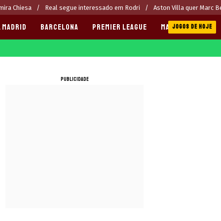
 mira Chiesa
Real segue interessado em Rodri
Aston Villa quer Marc B
 MADRID
BARCELONA
PREMIER LEAGUE
MANCHESTER CITY
JOGOS DE HOJE
PUBLICIDADE