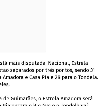
stá mais disputada. Nacional, Estrela
tão separados por três pontos, sendo 31
la Amadora e Casa Pia e 28 para o Tondela.
eles.
ia de Guimarães, o Estrela Amadora será
a Pia encara o Rio Ave e o Tondela vai