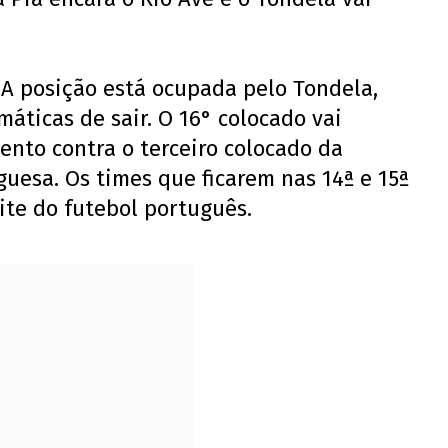
 A posição está ocupada pelo Tondela,
ticas de sair. O 16° colocado vai
ento contra o terceiro colocado da
uesa. Os times que ficarem nas 14ª e 15ª
ite do futebol português.