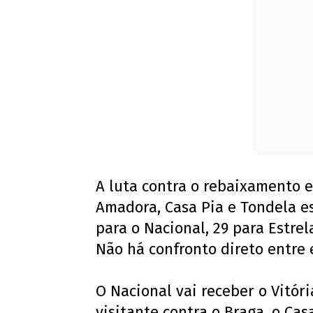
A luta contra o rebaixamento e
Amadora, Casa Pia e Tondela es
para o Nacional, 29 para Estre
Não há confronto direto entre 
O Nacional vai receber o Vitór
visitante contra o Braga, o Cas