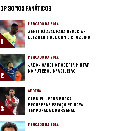
TOP SOMOS FANÁTICOS
MERCADO DA BOLA
Zenit dá aval para negociar
Luiz Henrique com o Cruzeiro
1
MERCADO DA BOLA
Jadon Sancho poderia pintar
no futebol brasileiro
2
ARSENAL
Gabriel Jesus busca
recuperar espaço em nova
3
temporada do Arsenal
MERCADO DA BOLA