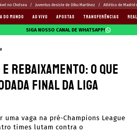
ável no Chelsea
Juventus desiste de Dibu Martínez
Atlético de Madrid
A DO MUNDO
AO VIVO
APOSTAS
TRANSFERÊNCIAS
REAL
SIGA NOSSO CANAL DE WHATSAPP!
025
u
 e rebaixamento: o que
odada final da Liga
or uma vaga na pré-Champions League
tro times lutam contra o