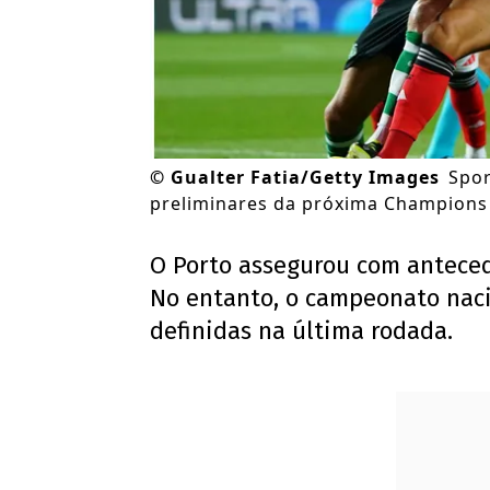
©
Gualter Fatia/Getty Images
Spor
preliminares da próxima Champions
O Porto assegurou com anteced
No entanto, o campeonato naci
definidas na última rodada.