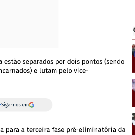
a estão separados por dois pontos (sendo
Encarnados) e lutam pelo vice-
+
Siga-nos em
 para a terceira fase pré-eliminatória da