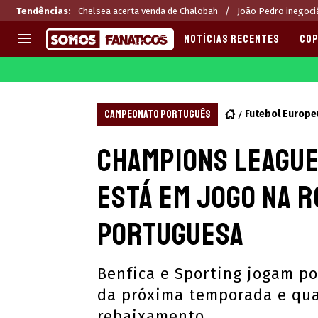
Tendências
:
Chelsea acerta venda de Chalobah
João Pedro inegoci
NOTÍCIAS RECENTES
COP
EUROPA
APOSTAS
CHAMPIONS LEAGUE
Melhores sites de apostas 2
CAMPEONATO PORTUGUÊS
Futebol Europe
LIGUE 1
Últimas
Champions League
LA LIGA
CASAS DE APOSTAS
PREMIER LEAGUE
CÓDIGOS e OFERTAS
está em jogo na r
SERIE A
APPS
BUNDESLIGA
RANKINGS
Portuguesa
LIGA PORTUGUESA
EUROPA LEAGUE
Benfica e Sporting jogam p
da próxima temporada e qua
rebaixamento