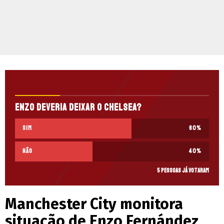
Enzo deveria deixar o Chelsea?
Sim
60
%
Não
40
%
5 pessoas já votaram
Manchester City monitora
situação de Enzo Fernández