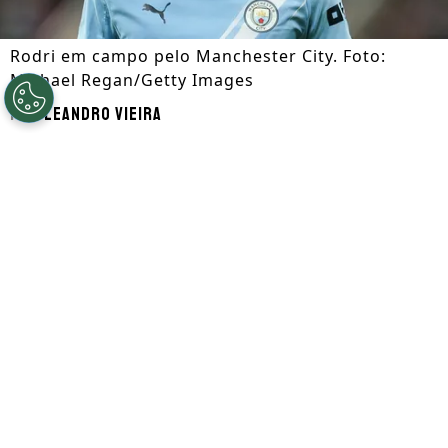
Rodri em campo pelo Manchester City. Foto:
Michael Regan/Getty Images
Por
Leandro Vieira
Segue a gente no Google!
O
Manchester City
já está no mercado em
busca de um substituto para o espanhol
Rodri
. Conforme destacado pelo
CaughtOffside, o time inglês está ciente
da grande possibilidade de perder o
espanhol.