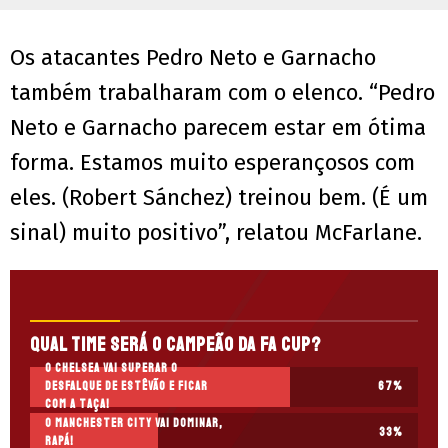
Os atacantes Pedro Neto e Garnacho
também trabalharam com o elenco. “Pedro
Neto e Garnacho parecem estar em ótima
forma. Estamos muito esperançosos com
eles. (Robert Sánchez) treinou bem. (É um
sinal) muito positivo”, relatou McFarlane.
Qual time será o campeão da FA Cup?
O Chelsea vai superar o
desfalque de Estêvão e ficar
67
%
com a taça!
O Manchester City vai dominar,
33
%
rapá!