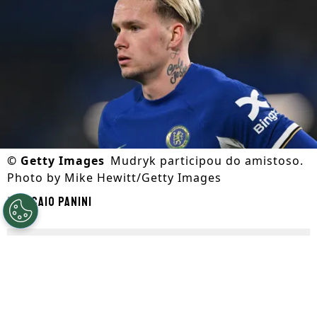
©
Getty Images
Mudryk participou do amistoso.
Photo by Mike Hewitt/Getty Images
Por
Caio Panini
Segue a gente no Google!
Em meio a mais uma
janela de