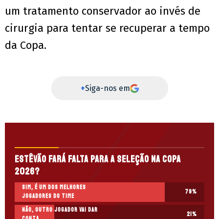
um tratamento conservador ao invés de
cirurgia para tentar se recuperar a tempo
da Copa.
+
Siga-nos em
Estêvão fará falta para a Seleção na Copa
2026?
Sim, é um dos melhores
79
%
jogadores do time
Não, outro jogador vai dar
21
%
conta