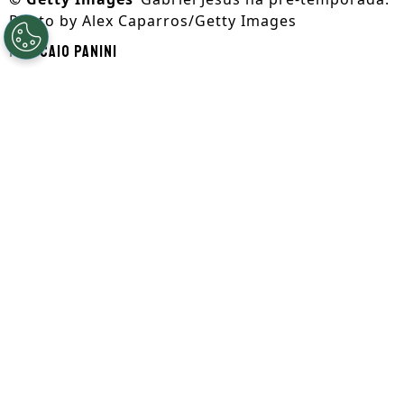
Photo by Alex Caparros/Getty Images
Por
Caio Panini
Segue a gente no Google!
Gabriel Jesus
pode se tornar um dos
personagens na atual janela de
transferências. Com futuro incerto no
Arsenal
, o
atacante entrou na mira do
Napoli
e, nos bastidores, os clubes dão um
passo importante.
De acordo com informação de Fabrizio